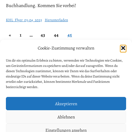
Buchhandlung. Kommen Sie vorbei!
KHL_Flyer_03-04_2023
Herunterladen
Seitennummerierung
Allgemein
Previous
«
1
…
43
44
45
der
Posts
Cookie-Zustimmung verwalten
Beiträge
NEWSLETTER ANMELDUNG
Um dir ein optimales Erlebnis zu bieten, verwenden wir Technologien wie Cookies,
um Geräteinformationen zu speichern und/oder darauf zuzugreifen. Wenn du
Vorname
diesen Technologien zustimmst, können wir Daten wie das Surfverhalten oder
eindeutige IDs auf dieser Website verarbeiten. Wenn du deine Zustimmung nicht
erteilst oder zurückziehst, können bestimmte Merkmale und Funktionen
beeinträchtigt werden.
Nachname
Akzeptieren
E-Mail-Adresse
*
Ablehnen
Einstellungen ansehen