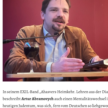
In seinem EXIL-Band „Ahasvers Heimkehr. Lehren aus der Dia
beschreibt
Artur Abramovych
auch einen Mentalitätswechsel 
heutigen Judentum, was sich, fern vom Deutschen so liebgew