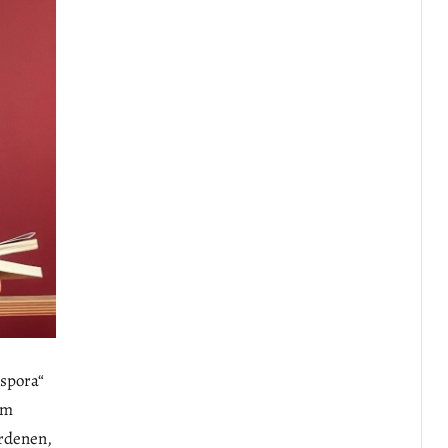
spora“
im
ordenen,