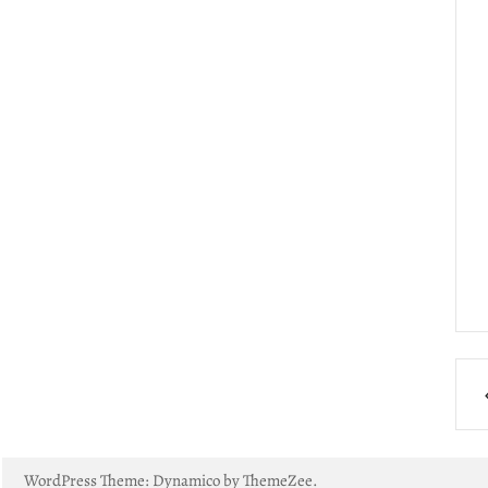
S
d
B
WordPress Theme: Dynamico by ThemeZee.