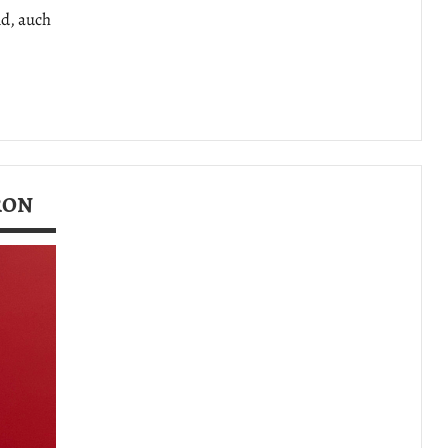
nd, auch
ARON