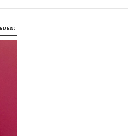
esden!