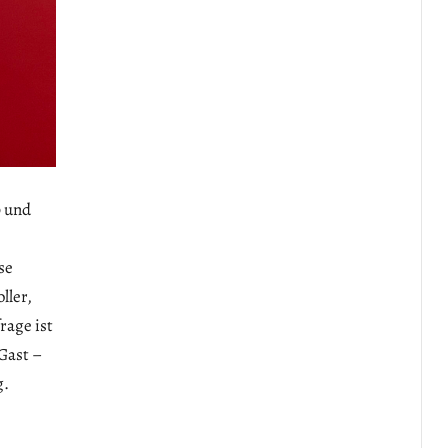
0 und
se
ller,
rage ist
Gast –
g.