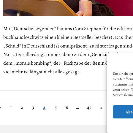
Mit „Deutsche Legenden“ hat uns Cora Stephan für die edition
buchhaus loschwitz einen kleinen Bestseller beschert. Das Th
„Schuld“ in Deutschland ist omnipräsent, zu hinterfragen sind
Narrative allerdings immer, denn zu dem „Genozid an den Her
dem „morale bombing“, der „Rückgabe der Benin-Bronzen“ un
viel mehr ist längst nicht alles gesagt.
Um dir ein op
Geräteinforma
zustimmst, kö
verarbeiten. 
Merkmale und
Allgemein
eitennummerierung
Previous
Next
«
1
2
3
4
5
6
…
45
»
Akz
er
Posts
Posts
eiträge