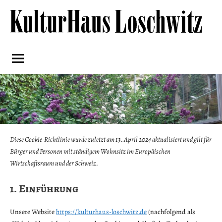
Skip
to
content
Kulturhaus
Loschwitz
Diese Cookie-Richtlinie wurde zuletzt am 13. April 2024 aktualisiert und gilt für
Bürger und Personen mit ständigem Wohnsitz im Europäischen
Wirtschaftsraum und der Schweiz.
1. Einführung
Unsere Website
https://kulturhaus-loschwitz.de
(nachfolgend als