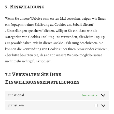
to
7. Einwilligung
wordpress
service
verschiedenes
Wenn Sie unsere Website zum ersten Mal besuchen, zeigen wir Ihnen
ein Popup mit einer Erklärung zu Cookies an. Sobald Sie auf
„Einstellungen speichern“ klicken, willigen Sie ein, dass wir die
Kategorien von Cookies und Plug-Ins verwenden, die Sie im Pop-up
ausgewählt haben, wie in dieser Cookie-Erklärung beschrieben. Sie
können die Verwendung von Cookies über Ihren Browser deaktivieren,
aber bitte beachten Sie, dass dann unsere Website möglicherweise
nicht mehr richtig funktioniert.
7.1 Verwalten Sie Ihre
Einwilligungseinstellungen
Funktional
Immer aktiv
Statistiken
Statistiken