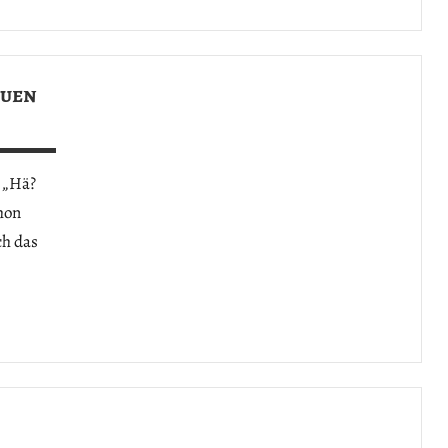
euen
 „Hä?
hon
ch das