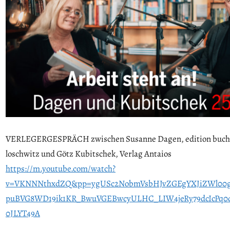
VERLEGERGESPRÄCH zwischen Susanne Dagen, edition buc
loschwitz und Götz Kubitschek, Verlag Antaios
https://m.youtube.com/watch?
v=VKNNNthxdZQ&pp=ygUSc2NobmVsbHJvZGEgYXJiZWl00gc
puBVG8WD19ik1KR_BwuVGEBwcyULHC_LIW4jeRy79dcIcPq0q
0JLYT49A