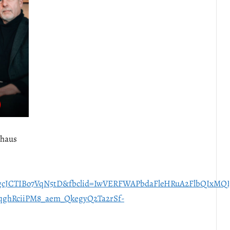
hhaus
JCTIBo7VqN5tD&fbclid=IwVERFWAPbdaFleHRuA2FlbQIxMQB
ghRciiPM8_aem_QkegyQ2Ta2rSf-