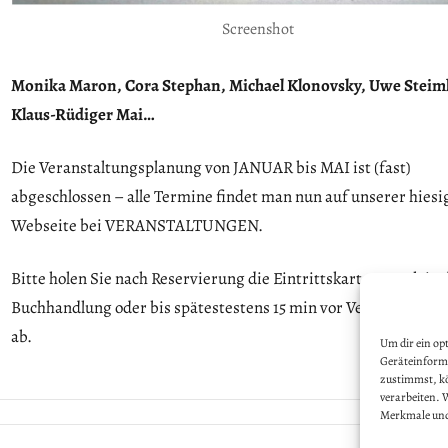
Screenshot
Monika Maron, Cora Stephan, Michael Klonovsky, Uwe Steiml
Klaus-Rüdiger Mai…
Die Veranstaltungsplanung von JANUAR bis MAI ist (fast)
abgeschlossen – alle Termine findet man nun auf unserer hiesi
Webseite bei VERANSTALTUNGEN.
Bitte holen Sie nach Reservierung die Eintrittskarten vorab in 
Buchhandlung oder bis spätestestens 15 min vor Veranstaltun
ab.
Um dir ein op
Geräteinforma
zustimmst, kö
verarbeiten. 
Merkmale und
Allgemein