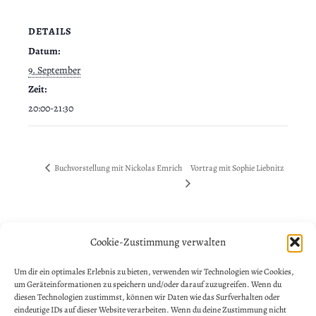
DETAILS
Datum:
9. September
Zeit:
20:00-21:30
Vortrag mit Sophie Liebnitz
Buchvorstellung mit Nickolas Emrich
Cookie-Zustimmung verwalten
NEWSLETTER ANMELDUNG
Um dir ein optimales Erlebnis zu bieten, verwenden wir Technologien wie Cookies,
um Geräteinformationen zu speichern und/oder darauf zuzugreifen. Wenn du
Vorname
diesen Technologien zustimmst, können wir Daten wie das Surfverhalten oder
eindeutige IDs auf dieser Website verarbeiten. Wenn du deine Zustimmung nicht