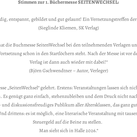
Stimmen zur 1. Büchermesse SEITENWECHSEL:
ig, entspannt, gebildet und gut gelaunt! Ein Vernetzungstreffen de
(Sieglinde Kliemen, SK Verlag)
 hat die Buchmesse SeitenWechsel bei den teilnehmenden Verlagen un
 Fortsetzung schon in den Startlöchern steht. Nach der Messe ist v
Verlag ist dann auch wieder mit dabei!“
(Björn Gschwendtner – Autor, Verleger)
e „SeitenWechsel“ gelehrt. Erstens: Veranstaltungen lassen sich nic
. Es genügt ganz einfach, stehenzubleiben und dem Druck nicht nach
e- und diskussionsfreudiges Publikum aller Altersklassen, das ganz
 drittens: es ist möglich, eine literarische Veranstaltung mit tau
Steuergeld auf die Beine zu stellen.
Man sieht sich in Halle 2026.“