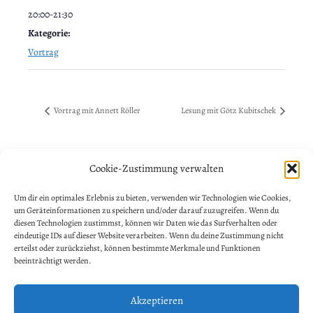
20:00-21:30
Kategorie:
Vortrag
Vortrag mit Annett Röller
Lesung mit Götz Kubitschek
Cookie-Zustimmung verwalten
NEWSLETTER ANMELDUNG
Um dir ein optimales Erlebnis zu bieten, verwenden wir Technologien wie Cookies,
um Geräteinformationen zu speichern und/oder darauf zuzugreifen. Wenn du
Vorname
diesen Technologien zustimmst, können wir Daten wie das Surfverhalten oder
eindeutige IDs auf dieser Website verarbeiten. Wenn du deine Zustimmung nicht
erteilst oder zurückziehst, können bestimmte Merkmale und Funktionen
beeinträchtigt werden.
Nachname
Akzeptieren
E-Mail-Adresse
*