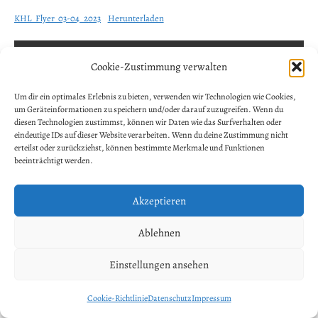
KHL_Flyer_03-04_2023
Herunterladen
NEWSLETTER ANMELDUNG
Allgemein
Cookie-Zustimmung verwalten
Vorname
Um dir ein optimales Erlebnis zu bieten, verwenden wir Technologien wie Cookies,
um Geräteinformationen zu speichern und/oder darauf zuzugreifen. Wenn du
diesen Technologien zustimmst, können wir Daten wie das Surfverhalten oder
eindeutige IDs auf dieser Website verarbeiten. Wenn du deine Zustimmung nicht
Nachname
erteilst oder zurückziehst, können bestimmte Merkmale und Funktionen
beeinträchtigt werden.
E-Mail-Adresse
*
Akzeptieren
Ablehnen
Einstellungen ansehen
WordPress Theme: Dynamico by ThemeZee.
Cookie-Richtlinie
Datenschutz
Impressum