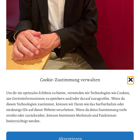
Cookie-Zustimmung verwalten
NEWSLETTER ANMELDUNG
Allgemein
Um dir ein optimales Erlebnis zu bieten, verwenden wir Technologien wie Cookies,
um Geräteinformationen zu speichern und/oder darauf zuzugreifen. Wenn du
Vorname
diesen Technologien zustimmst, können wir Daten wie das Surfverhalten oder
eindeutige IDs auf dieser Website verarbeiten. Wenn du deine Zustimmung nicht
erteilst oder zurückziehst, können bestimmte Merkmale und Funktionen
beeinträchtigt werden.
Nachname
Akzeptieren