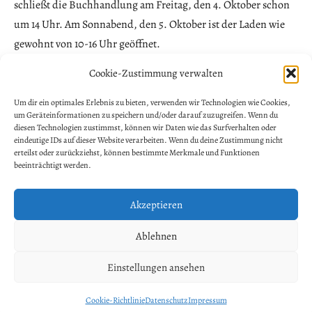
schließt die Buchhandlung am Freitag, den 4. Oktober schon
um 14 Uhr. Am Sonnabend, den 5. Oktober ist der Laden wie
gewohnt von 10-16 Uhr geöffnet.
Cookie-Zustimmung verwalten
NEWSLETTER ANMELDUNG
Allgemein
Um dir ein optimales Erlebnis zu bieten, verwenden wir Technologien wie Cookies,
um Geräteinformationen zu speichern und/oder darauf zuzugreifen. Wenn du
Vorname
diesen Technologien zustimmst, können wir Daten wie das Surfverhalten oder
eindeutige IDs auf dieser Website verarbeiten. Wenn du deine Zustimmung nicht
erteilst oder zurückziehst, können bestimmte Merkmale und Funktionen
beeinträchtigt werden.
Nachname
Akzeptieren
E-Mail-Adresse
*
Ablehnen
Einstellungen ansehen
Cookie-Richtlinie
Datenschutz
Impressum
WordPress Theme: Dynamico by ThemeZee.